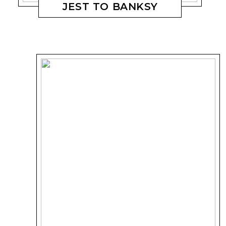
JEST TO BANKSY
MAGDALENA KOSTYSZYN
17 WRZEŚNIA, 2019