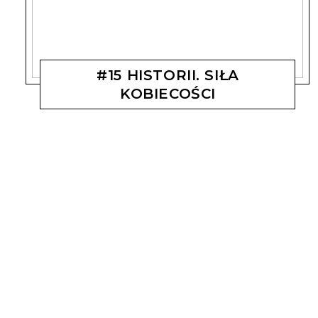
#15 HISTORII. SIŁA
KOBIECOŚCI
MAGDALENA KOSTYSZYN
14 MAJA, 2019