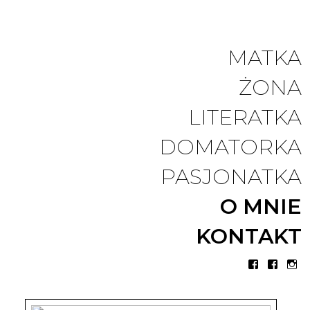
Chujowa
CHPD
MATKA
ŻONA
pani domu
LITERATKA
DOMATORKA
PASJONATKA
O MNIE
KONTAKT