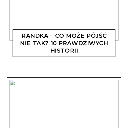
RANDKA – CO MOŻE PÓJŚĆ
NIE TAK? 10 PRAWDZIWYCH
HISTORII
MAGDALENA KOSTYSZYN
10 LIPCA, 2019