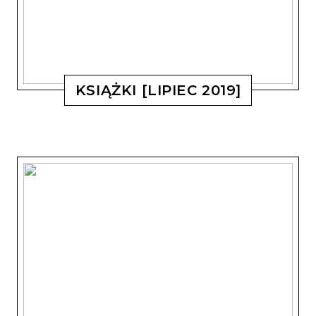
KSIĄŻKI [LIPIEC 2019]
MAGDALENA KOSTYSZYN
2 LIPCA, 2019