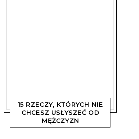
15 RZECZY, KTÓRYCH NIE
CHCESZ USŁYSZEĆ OD
MĘŻCZYZN
MAGDALENA KOSTYSZYN
8 SIERPNIA, 2019