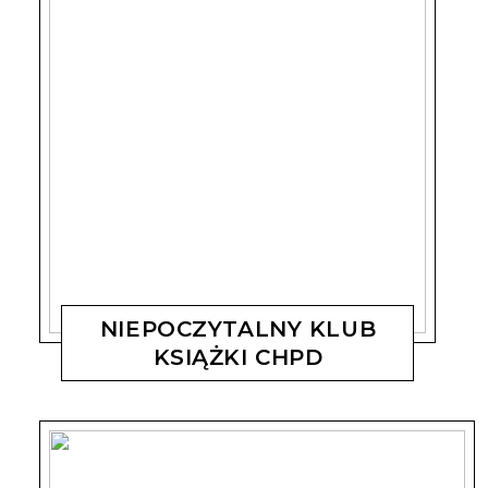
NIEPOCZYTALNY KLUB
KSIĄŻKI CHPD
MAGDALENA KOSTYSZYN
22 LIPCA, 2019