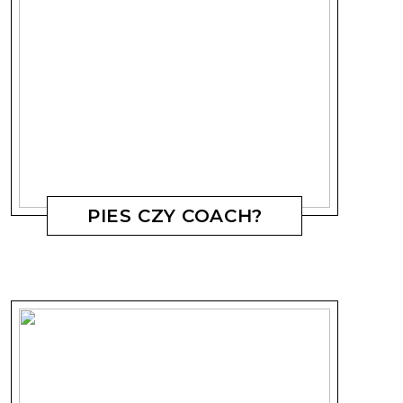
PIES CZY COACH?
MAGDALENA KOSTYSZYN
17 WRZEŚNIA, 2019