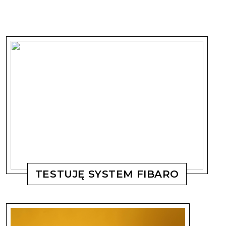
TESTUJĘ SYSTEM FIBARO
MAGDALENA KOSTYSZYN
4 LISTOPADA, 2019