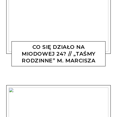
CO SIĘ DZIAŁO NA
MIODOWEJ 24? // „TAŚMY
RODZINNE” M. MARCISZA
MAGDALENA KOSTYSZYN
6 SIERPNIA, 2019