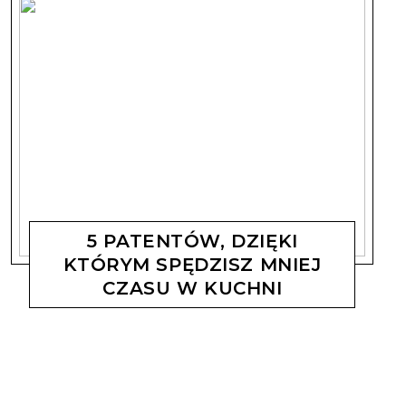
5 PATENTÓW, DZIĘKI
KTÓRYM SPĘDZISZ MNIEJ
CZASU W KUCHNI
MAGDALENA KOSTYSZYN
15 MAJA, 2019