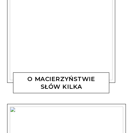
O MACIERZYŃSTWIE
SŁÓW KILKA
MAGDALENA KOSTYSZYN
19 SIERPNIA, 2019