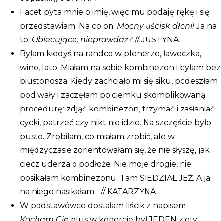
dom
Facet pyta mnie o imię, więc mu podaję rękę i się
przedstawiam. Na co on:
Mocny uścisk dłoni!
Ja na
to:
Obiecujące, nieprawdaż?
// JUSTYNA
Byłam kiedyś na randce w plenerze, ławeczka,
wino, lato. Miałam na sobie kombinezon i byłam bez
biustonosza. Kiedy zachciało mi się siku, podeszłam
pod wały i zaczęłam po ciemku skomplikowaną
procedurę: zdjąć kombinezon, trzymać i zasłaniać
cycki, patrzeć czy nikt nie idzie. Na szczęście było
pusto. Zrobiłam, co miałam zrobić, ale w
międzyczasie zorientowałam się, że nie słyszę, jak
ciecz uderza o podłoże. Nie moje drogie, nie
posikałam kombinezonu. Tam SIEDZIAŁ JEŻ. A ja
na niego nasikałam…// KATARZYNA
W podstawówce dostałam liścik z napisem
Kocham Cię
plus w kopercie był JEDEN złoty