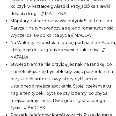
kolczyk w kształcie gwiazdki. Przyjaciółka z ławki
dostała drugi… // MARTYNA
Mój stary zabrał mnie w Walentynki 5 lat temu do
Paryża. I na tym skończyła się jego romantyczność.
Wyczerpał się do końca życia // MAGDA
Na Walentynki dostałam kulkę pod pachę z Avonu,
którą mąż dostał gratis do swoich zakupów… //
NATALIA
Stwierdziłem ze nie przyjdę jednak na randkę, bo
ziomek okazał się być obleśny, więc poszedłem na
przystanek autobusowy, który był 1 km od
ustalonego miejsca spotkania. Stoję, czekam a tu
nagle ten typek i pyta się czy idziemy, bo chyba
miejsca pomyliłem…. Dwie godziny straconego
życia… // BARTEK
Początki telefonów komórkowych. Pisze do mnie