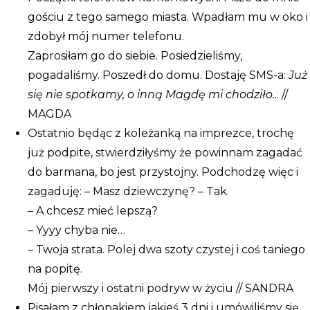
gościu z tego samego miasta. Wpadłam mu w oko i
zdobył mój numer telefonu.
Zaprosiłam go do siebie. Posiedzieliśmy,
pogadaliśmy. Poszedł do domu. Dostaję SMS-a:
Już
się nie spotkamy, o inną Magdę mi chodziło..
. //
MAGDA
Ostatnio będąc z koleżanką na imprezce, trochę
już podpite, stwierdziłyśmy że powinnam zagadać
do barmana, bo jest przystojny. Podchodzę więc i
zagaduję: – Masz dziewczynę? – Tak.
– A chcesz mieć lepszą?
– Yyyy chyba nie…
– Twoja strata. Polej dwa szoty czystej i coś taniego
na popitę.
Mój pierwszy i ostatni podryw w życiu // SANDRA
Pisałam z chłopakiem jakieś 3 dni i umówiliśmy się