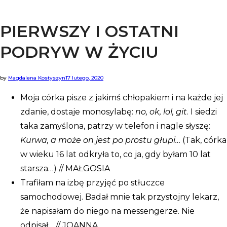
PIERWSZY I OSTATNI
pani
PODRYW W ŻYCIU
by
Magdalena Kostyszyn
17 lutego, 2020
Moja córka pisze z jakimś chłopakiem i na każde jej
zdanie, dostaje monosylabę:
no, ok, lol, git
. I siedzi
taka zamyślona, patrzy w telefon i nagle słyszę:
Kurwa, a może on jest po prostu głupi…
(Tak, córka
w wieku 16 lat odkryła to, co ja, gdy byłam 10 lat
starsza…) // MAŁGOSIA
Trafiłam na izbę przyjęć po stłuczce
samochodowej. Badał mnie tak przystojny lekarz,
że napisałam do niego na messengerze. Nie
odpisał… // JOANNA