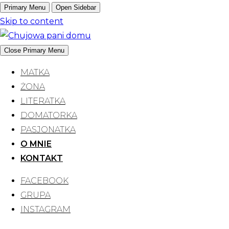
Primary Menu
Open Sidebar
Skip to content
Close Primary Menu
CHPD
MATKA
Chuj
ŻONA
LITERATKA
DOMATORKA
PASJONATKA
O MNIE
KONTAKT
FACEBOOK
GRUPA
INSTAGRAM