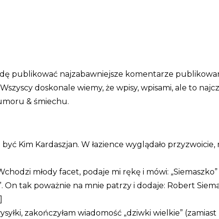
u
dę publikować najzabawniejsze komentarze publikowa
. Wszyscy doskonale wiemy, że wpisy, wpisami, ale to najc
humoru & śmiechu.
m być Kim Kardaszjan. W łazience wyglądało przyzwoicie,
Wchodzi młody facet, podaje mi rękę i mówi: „Siemaszko” 
ma”. On tak poważnie na mnie patrzy i dodaje: Robert Sie
]
ysyłki, zakończyłam wiadomość „dziwki wielkie” (zamiast „