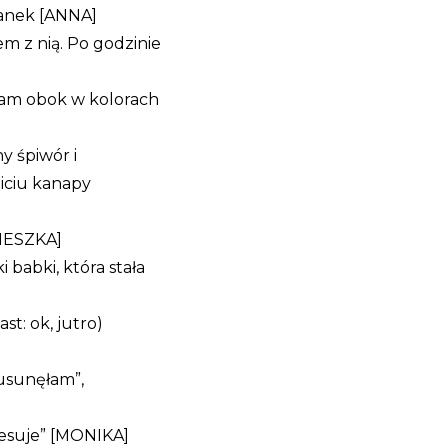
ranek [ANNA]
em z nią. Po godzinie
ałam obok w kolorach
y śpiwór i
iciu kanapy
NIESZKA]
 babki, która stała
t: ok, jutro)
 usunęłam”,
eresuje” [MONIKA]