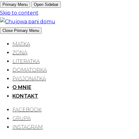
Primary Menu
Open Sidebar
Skip to content
Close Primary Menu
CHPD
MATKA
Chuj
ŻONA
LITERATKA
DOMATORKA
PASJONATKA
O MNIE
KONTAKT
FACEBOOK
GRUPA
INSTAGRAM