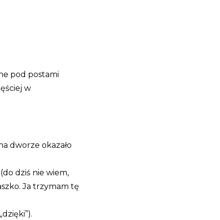
ne pod postami
zęściej w
 na dworze okazało
(do dziś nie wiem,
maszko. Ja trzymam tę
dzięki”).