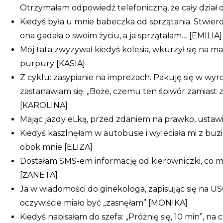
Otrzymałam odpowiedź telefoniczną, że cały dział d
Kiedyś była u mnie babeczka od sprzątania. Stwierdz
ona gadała o swoim życiu, a ja sprzątałam… [EMILIA]
Mój tata zwyzywał kiedyś kolesia, wkurzył się na 
purpury [KASIA]
Z cyklu: zasypianie na imprezach. Pakuję się w wyr
zastanawiam się: „Boże, czemu ten śpiwór zamiast
[KAROLINA]
Mając jazdy eLką, przed zdaniem na prawko, ustawi
Kiedyś kaszlnęłam w autobusie i wyleciała mi z buzi 
obok mnie [ELIZA]
Dostałam SMS-em informację od kierowniczki, co ma 
[ŻANETA]
Ja w wiadomości do ginekologa, zapisując się na US
oczywiście miało być „zasnęłam” [MONIKA]
Kiedyś napisałam do szefa: „Próżnię się, 10 min”, 