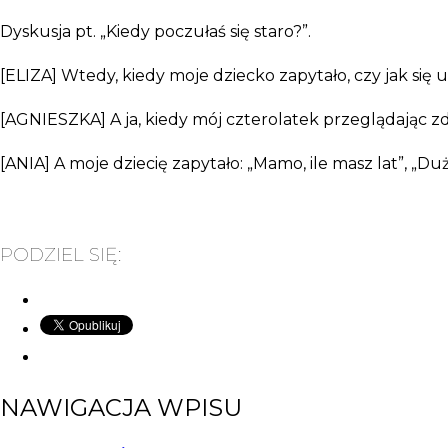
Dyskusja pt. „Kiedy poczułaś się staro?”.
[ELIZA] Wtedy, kiedy moje dziecko zapytało, czy jak się u
[AGNIESZKA] A ja, kiedy mój czterolatek przeglądając zdj
[ANIA] A moje dziecię zapytało: „Mamo, ile masz lat”, „Dużo
PODZIEL SIĘ:
NAWIGACJA WPISU