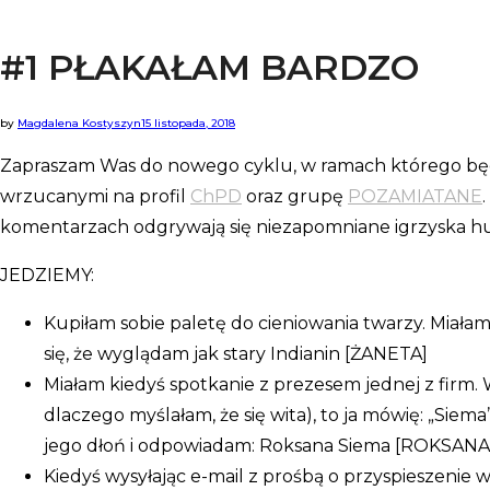
#1 PŁAKAŁAM BARDZO
dom
by
Magdalena Kostyszyn
15 listopada, 2018
Zapraszam Was do nowego cyklu, w ramach którego bę
wrzucanymi na profil
ChPD
oraz grupę
POZAMIATANE
komentarzach odgrywają się niezapomniane igrzyska 
JEDZIEMY:
Kupiłam sobie paletę do cieniowania twarzy. Miała
się, że wyglądam jak stary Indianin [ŻANETA]
Miałam kiedyś spotkanie z prezesem jednej z firm. 
dlaczego myślałam, że się wita), to ja mówię: „Sie
jego dłoń i odpowiadam: Roksana Siema [ROKSANA
Kiedyś wysyłając e-mail z prośbą o przyspieszenie w