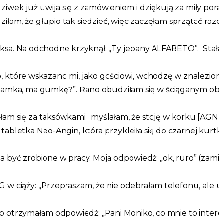
ziwek już uwija się z zamówieniem i dziękują za miły po
iłam, że głupio tak siedzieć, więc zaczęłam sprzątać raz
maksa. Na odchodne krzyknął: „Ty jebany ALFABETO”. St
o, które wskazano mi, jako gościowi, wchodzę w znalezion
 zamka, ma gumkę?”. Rano obudziłam się w ściąganym ob
łam się za taksówkami i myślałam, że stoję w korku [AG
tabletka Neo-Angin, która przykleiła się do czarnej kurtki
być zrobione w pracy. Moja odpowiedź: „ok, ruro” (zamias
G w ciąży: „Przepraszam, że nie odebrałam telefonu, ale
na co otrzymałam odpowiedź: „Pani Moniko, co mnie to int